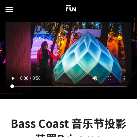
×
商品分类
首页
所有商品分类
关于
案例展示
实验场
所有作品集
沉浸式展厅
TD书籍
演出及发布会
联系我们
xR虚拟拍摄
简体中文
Bass Coast 音乐节投影
视觉特效设计
简体中文
English