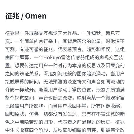
征兆 / Omen
征兆是一件屏幕交互视觉艺术作品。一叶知秋，瞬息万
变。一个简单的言行举止，其背后蕴含的能量，时常深不
可测。有迹可循的征兆，代表着预言，趋势和怀疑。这组
由四个屏幕，一个Hokuyo雷达传感器组成的声视交互装
置，想要传达给用户一种对行为本身的反思以及因果变幻
之间的辨证关系。深邃如海底般的图像暗流涌动，当用户
接触屏幕的瞬间，无法预测的液态符文和声音如同流动的
介质一样散开。随着用户移动手掌的位置，液态介质铺满
整个视觉空间，声音也随之改变，映射着某一个微观宇宙
已经被用户所影响。而当用户收回手掌，所有图像收缩，
回归原状，仿佛一切都没有发生过，只有在不被注意的暗
色之中若隐若现的圆形，代表着之前涌现过的历史。征兆
中生长收藏四个阶段，从秋毫般细微的萌芽，到被完全改