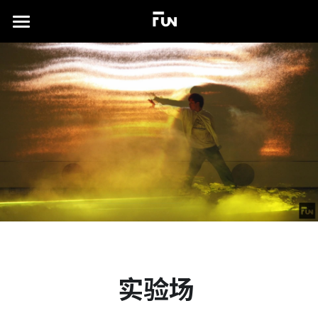
×
商品分类
首页
所有商品分类
关于
案例展示
实验场
所有作品集
沉浸式展厅
TD书籍
演出及发布会
联系我们
xR虚拟拍摄
简体中文
实验场 
视觉特效设计
简体中文
English