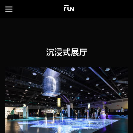
×
商品分类
首页
所有商品分类
关于
案例展示
沉浸式展厅
实验场
所有作品集
沉浸式展厅
TD书籍
演出及发布会
联系我们
xR虚拟拍摄
简体中文
视觉特效设计
简体中文
English