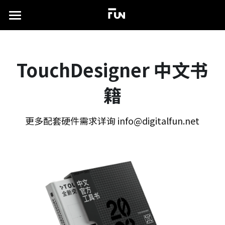
×
商品分类
首页
所有商品分类
关于
TouchDesigner 中文书
案例展示
籍
实验场
所有作品集
更多配套硬件需求详询 info@digitalfun.net
沉浸式展厅
TD书籍
演出及发布会
联系我们
xR虚拟拍摄
简体中文
视觉特效设计
简体中文
English