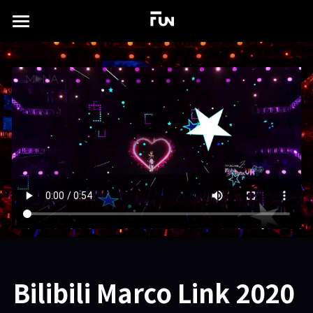
×
商品分类
首页
所有商品分类
关于
案例展示
实验场
所有作品集
沉浸式展厅
TD书籍
演出及发布会
联系我们
xR虚拟拍摄
简体中文
视觉特效设计
简体中文
Bilibili Marco Link 2020 
English