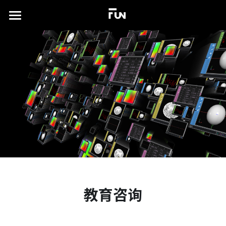
×
商品分类
首页
所有商品分类
关于
案例展示
实验场
所有作品集
沉浸式展厅
TD书籍
演出及发布会
联系我们
xR虚拟拍摄
简体中文
教育咨询
视觉特效设计
简体中文
English