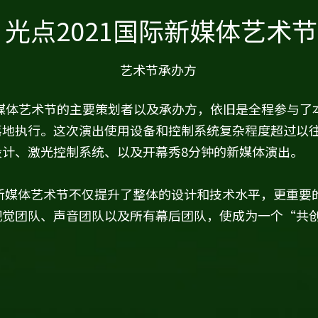
 光点2021国际新媒体艺术节
艺术节承办方
点国际新媒体艺术节的主要策划者以及承办方，依旧是全程参
落地执行。这次演出使用设备和控制系统复杂程度超过以
设计、激光控制系统、以及开幕秀8分钟的新媒体演出。
际新媒体艺术节不仅提升了整体的设计和技术水平，更重要
视觉团队、声音团队以及所有幕后团队，使成为一个“共