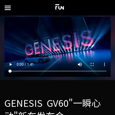
×
商品分类
首页
所有商品分类
关于
案例展示
实验场
所有作品集
沉浸式展厅
TD书籍
演出及发布会
联系我们
xR虚拟拍摄
简体中文
GENESIS  GV60"一瞬心
视觉特效设计
简体中文
English