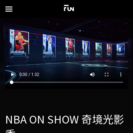
×
商品分类
首页
所有商品分类
关于
案例展示
实验场
所有作品集
沉浸式展厅
TD书籍
演出及发布会
联系我们
xR虚拟拍摄
简体中文
NBA ON SHOW 奇境光影
视觉特效设计
简体中文
English