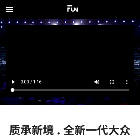
×
商品分类
首页
所有商品分类
关于
案例展示
实验场
所有作品集
沉浸式展厅
TD书籍
演出及发布会
联系我们
xR虚拟拍摄
简体中文
视觉特效设计
简体中文
质承新境 . 全新一代大众
English