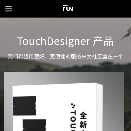
×
商品分类
首页
所有商品分类
关于
TouchDesigner 产品
案例展示
我们希望用更好、更便捷的服务来为社区营造一个
实验场
所有作品集
沉浸式展厅
TD书籍
演出及发布会
联系我们
xR虚拟拍摄
简体中文
视觉特效设计
简体中文
English