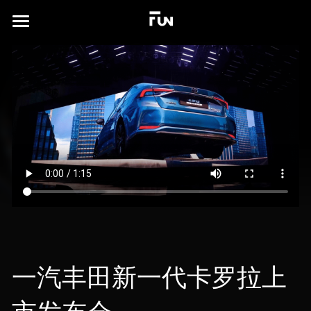
×
商品分类
首页
所有商品分类
关于
案例展示
实验场
所有作品集
沉浸式展厅
TD书籍
演出及发布会
联系我们
xR虚拟拍摄
简体中文
一汽丰田新一代卡罗拉上
视觉特效设计
简体中文
English